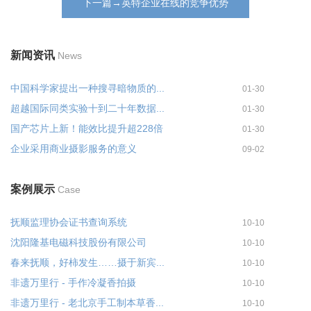
下一篇→英特企业在线的竞争优势
新闻资讯
News
中国科学家提出一种搜寻暗物质的...
01-30
超越国际同类实验十到二十年数据...
01-30
国产芯片上新！能效比提升超228倍
01-30
企业采用商业摄影服务的意义
09-02
案例展示
Case
抚顺监理协会证书查询系统
10-10
沈阳隆基电磁科技股份有限公司
10-10
春来抚顺，好柿发生……摄于新宾...
10-10
非遗万里行 - 手作冷凝香拍摄
10-10
非遗万里行 - 老北京手工制本草香...
10-10